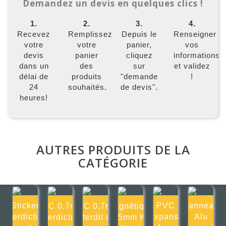
Demandez un devis en quelques clics !
1.
2.
3.
4.
Recevez
Remplissez
Depuis le
Renseigner
votre
votre
panier,
vos
devis
panier
cliquez
informations
dans un
des
sur
et validez
délai de
produits
"demande
!
24
souhaités.
de devis".
heures!
AUTRES PRODUITS DE LA
CATÉGORIE
Sticker
PVC
Panneau
PVC 0,7mm
PVC 0,7mm
Magnétique
Interdiction
Expansé
Alu
Interdiction
Interdit de
0,75mm Kite