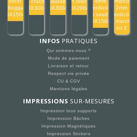
de sortir du
4mm
composite
de cracher
pousser
surf interdit
toboggan
Interdiction
2mm
300X300mm
300X300mm
200X200mm
150X150mm
de souder
Interdiction
150X150mm
de marcher
ici 2
INFOS
PRATIQUES
Qui sommes-nous ?
Mode de paiement
Livraison et retour
Respect vie privée
CU & CGV
Mentions légales
IMPRESSIONS
SUR-MESURES
Impression tous supports
Impression Bâches
Impression Magnétiques
Impression Stickers