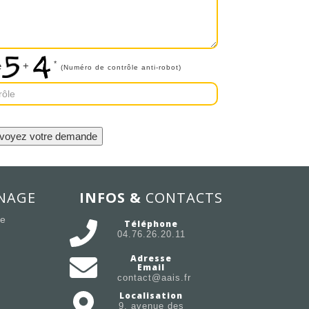
*
e
+
(Numéro de contrôle anti-robot)
NAGE
INFOS &
CONTACTS
ée
Téléphone
04.76.26.20.11
Adresse
Email
contact@aais.fr
Localisation
9, avenue des