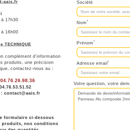
-aais.fr
Société
i
 à 17h30
*
Nom
 à 16h00
*
Prénom
ce TECHNIQUE
un complément d'information
s produits, une précision
*
Adresse email
que, contactez-nous au :
: 04.76.26.98.36
Votre question, votre de
 04.76.53.51.52
 : contact@aais.fr
e formulaire ci-dessous
 produits, nos conditions
our des quantités