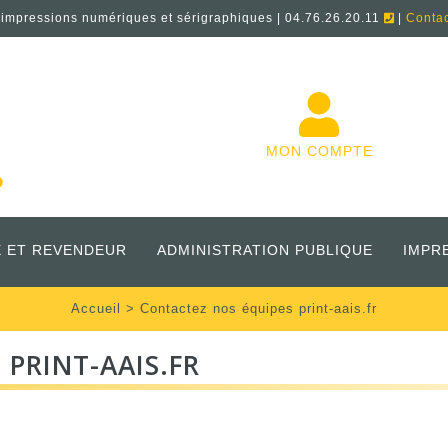
'impressions numériques et sérigraphiques | 04.76.26.20.11
|
Conta
MON COMPTE
 ET REVENDEUR
ADMINISTRATION PUBLIQUE
IMPR
Accueil
>
Contactez nos équipes print-aais.fr
PRINT-AAIS.FR