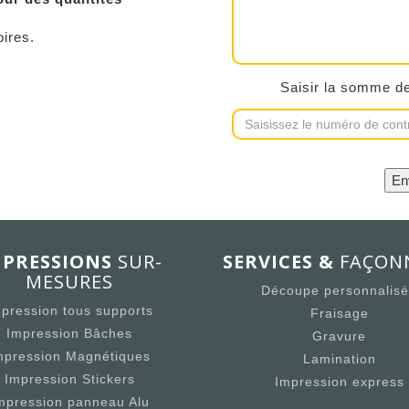
oires.
Saisir la somme d
MPRESSIONS
SUR-
SERVICES &
FAÇON
MESURES
Découpe personnalis
pression tous supports
Fraisage
Impression Bâches
Gravure
mpression Magnétiques
Lamination
Impression Stickers
Impression express
mpression panneau Alu