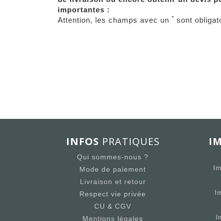
importantes :
*
Attention, les champs avec un
sont obligat
INFOS
PRATIQUES
I
Qui sommes-nous ?
Im
Mode de paiement
Livraison et retour
I
Respect vie privée
CU & CGV
I
Mentions légales