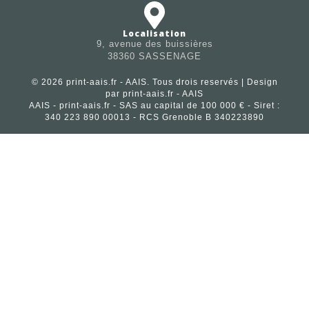
Localisation
9, avenue des buissières
38360 SASSENAGE
© 2026 print-aais.fr - AAIS. Tous drois reservés | Design
par print-aais.fr - AAIS
AAIS - print-aais.fr - SAS au capital de 100 000 € - Siret :
340 223 890 00013 - RCS Grenoble B 340223890