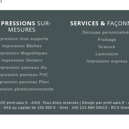
fr
MPRESSIONS
SUR-
SERVICES &
FAÇON
MESURES
Découpe personnalis
pression tous supports
Fraisage
Impression Bâches
Gravure
mpression Magnétiques
Lamination
Impression Stickers
Impression express
mpression panneau Alu
mpression panneau PVC
pression panneau Plexi
ession photoluminescente
26 print-aais.fr - AAIS. Tous drois reservés | Design par print-aais.fr -
fr - SAS au capital de 100 000 € - Siret : 340 223 890 00013 - RCS G