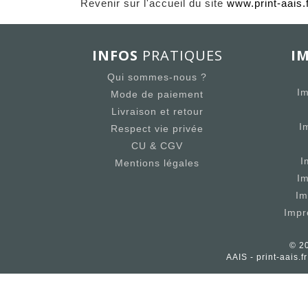
Revenir sur l'accueil du site
www.print-aais.
INFOS
PRATIQUES
I
Qui sommes-nous ?
Im
Mode de paiement
Livraison et retour
I
Respect vie privée
CU & CGV
I
Mentions légales
I
Im
Impr
© 20
AAIS - print-aais.