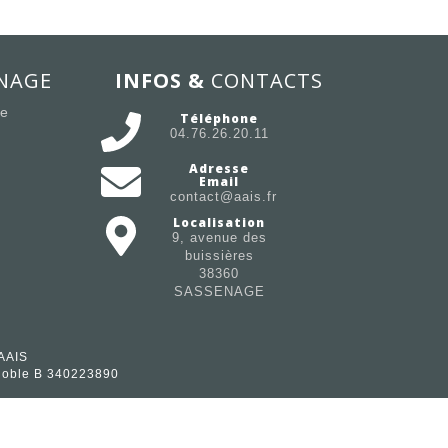
NAGE
INFOS &
CONTACTS
ée
Téléphone
04.76.26.20.11
Adresse
Email
contact@aais.fr
Localisation
9, avenue des
buissières
38360
SASSENAGE
 AAIS
renoble B 340223890