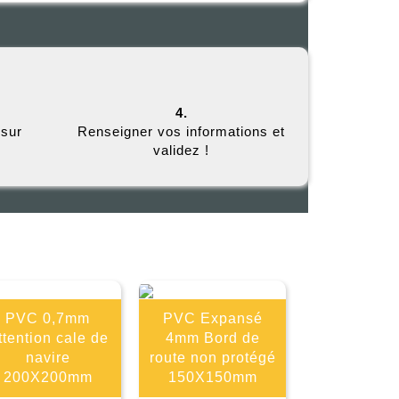
4.
 sur
Renseigner vos informations et
validez !
E
PVC 0,7mm
PVC Expansé
ttention cale de
4mm Bord de
navire
route non protégé
200X200mm
150X150mm