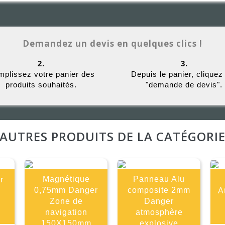
Demandez un devis en quelques clics !
2.
3.
plissez votre panier des
Depuis le panier, cliquez
produits souhaités.
"demande de devis".
AUTRES PRODUITS DE LA CATÉGORI
Magnétique
Panneau Alu
r
0,75mm Danger
composite 2mm
A
Zone de
Danger
navigation
atmosphère
150X150mm
explosive