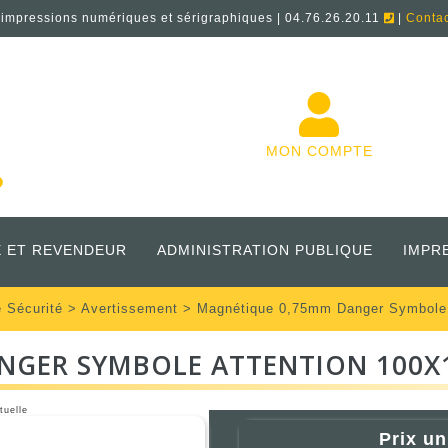
'impressions numériques et sérigraphiques | 04.76.26.20.11
|
Conta
MON COMPTE
 ET REVENDEUR
ADMINISTRATION PUBLIQUE
IMPR
e Sécurité
>
Avertissement
> Magnétique 0,75mm Danger Symbole
NGER SYMBOLE ATTENTION 100
tuelle
Prix un