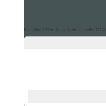
Référence produit : SSAM10X10-21323
Magnétique 0,75mm Danger Symbole attention 100x100