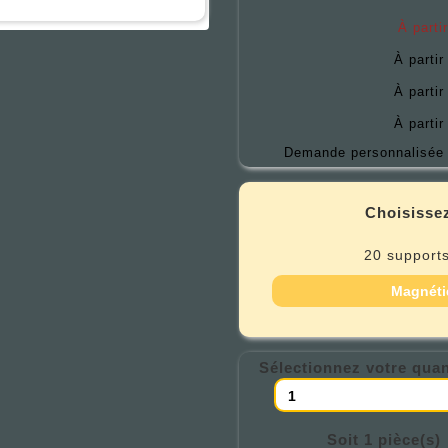
À parti
À partir
À partir
À partir
Demande personnalisée 
Choisissez
20 supports
Magnéti
Sélectionnez votre quan
Soit 1 pièce(s)