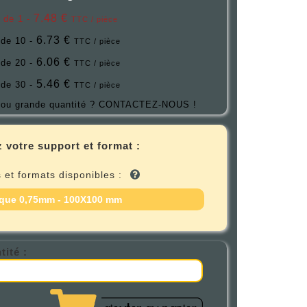
7.48 €
r de 1 -
TTC / pièce
6.73 €
 de 10 -
TTC / pièce
6.06 €
 de 20 -
TTC / pièce
5.46 €
 de 30 -
TTC / pièce
ou grande quantité ?
CONTACTEZ-NOUS !
 votre support et format :
 et formats disponibles :
que 0,75mm - 100X100 mm
tité :