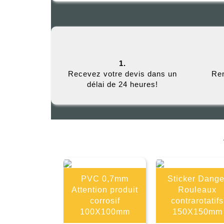
1.
Recevez votre devis dans un
Rem
délai de 24 heures!
PVC 0,7mm
Sticker Dange
Attention produit
Rouleaux
corrosif
contrarotatifs
100X100mm
150X150mm