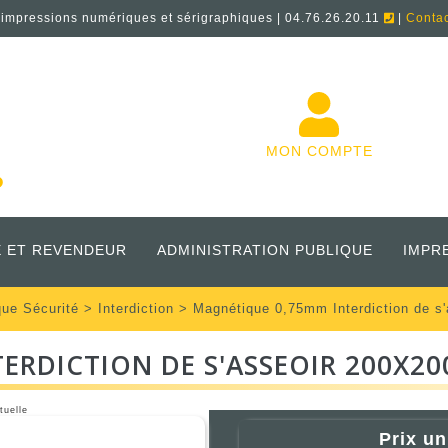
'impressions numériques et sérigraphiques | 04.76.26.20.11
|
Conta
MON COMPTE
 ET REVENDEUR
ADMINISTRATION PUBLIQUE
IMPR
que Sécurité
>
Interdiction
> Magnétique 0,75mm Interdiction de 
ERDICTION DE S'ASSEOIR 200X2
tuelle
Prix un