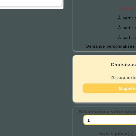
À partir
À partir
À partir
À partir
Demande personnalisée 
Choisissez
20 supports
Magnéti
Sélectionnez votre quan
Soit 1 pièce(s)