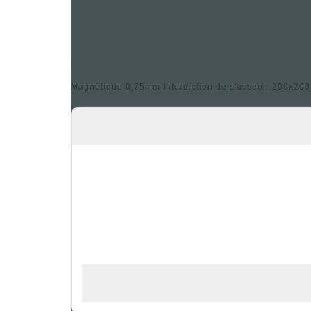
Référence produit : SSIM20X20-21733
Magnétique 0,75mm Interdiction de s'asseoir 200x200m