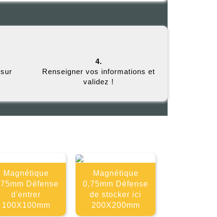
4.
 sur
Renseigner vos informations et
validez !
E
Magnétique
Magnétique
,75mm Défense
0,75mm Défense
d'entrer
de stocker ici
100X100mm
200X200mm