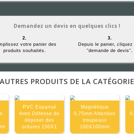
Demandez un devis en quelques clics !
2.
3.
plissez votre panier des
Depuis le panier, cliquez
produits souhaités.
"demande de devis".
AUTRES PRODUITS DE LA CATÉGORI
PVC Expansé
Magnétique
m
4mm Défense de
0,75mm Attention
0
déposer des
troupeaux
0m
ordures 150X1
100X100mm