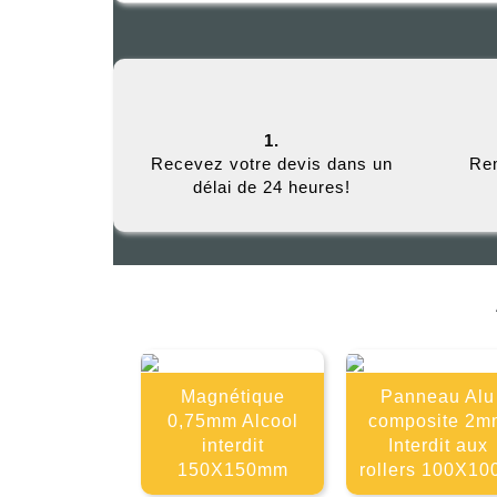
1.
Recevez votre devis dans un
Rem
délai de 24 heures!
Magnétique
Panneau Alu
0,75mm Alcool
composite 2m
interdit
Interdit aux
150X150mm
rollers 100X10