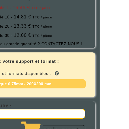
16.45 €
 de 1 -
TTC / pièce
14.81 €
 de 10 -
TTC / pièce
13.33 €
 de 20 -
TTC / pièce
12.00 €
 de 30 -
TTC / pièce
ou grande quantité ?
CONTACTEZ-NOUS !
 votre support et format :
 et formats disponibles :
que 0,75mm - 200X200 mm
tité :