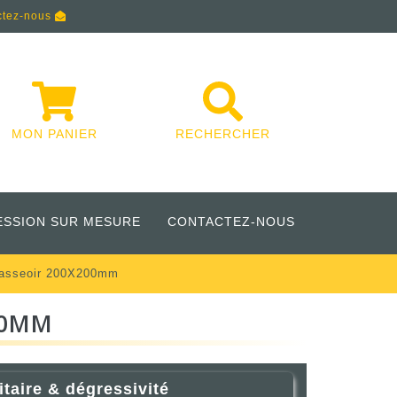
ctez-nous
MON PANIER
RECHERCHER
ESSION SUR MESURE
CONTACTEZ-NOUS
s'asseoir 200X200mm
00MM
itaire & dégressivité