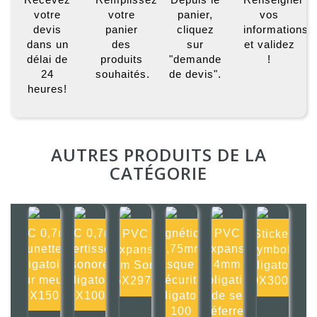
votre
votre
panier,
vos
devis
panier
cliquez
informations
dans un
des
sur
et validez
délai de
produits
"demande
!
24
souhaités.
de devis".
heures!
AUTRES PRODUITS DE LA
CATÉGORIE
PVC 0,7mm
PVC 0,7mm
Magnétique
PVC
PVC
Sticker
Lunettes
Avertisseur
0,75mm
Expansé
Expansé
Symbole
obligatoires
sonore
Casque de
4mm
4mm Sortie
obligatoire
pour meuler
obligatoire
sécurité
Obligation
105X297mm
300X300mm
150X150mm
100X100mm
obligatoire
de se
100
réferrer