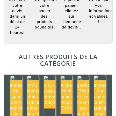
votre
votre
panier,
vos
devis
panier
cliquez
informations
dans un
des
sur
et validez
délai de
produits
"demande
!
24
souhaités.
de devis".
heures!
AUTRES PRODUITS DE LA
CATÉGORIE
Panneau
PVC
Sticker
Magnétique
Panneau
PVC 0,7mm
Alu
Expansé
Interdiction
0,75mm
Alu
Interdit aux
composite
4mm
de fumer ou
Une seule
composite
chiens
2mm
Interdiction
de vapoter
personne
2mm
300X300mm
Interdiction
de foncer
100X100mm
par
Interdiction
de
dans les
machine
aux