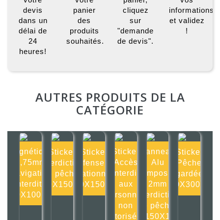
devis
panier
cliquez
informations
dans un
des
sur
et validez
délai de
produits
"demande
!
24
souhaités.
de devis".
heures!
AUTRES PRODUITS DE LA
CATÉGORIE
Magnétique
Sticker
Panneau
Sticker
Sticker
Sticker
0,75mm
Accès
Alu
Interdiction
Défense de
Pêche
Navigation
interdit
composite
de pêcher
stationner
gardée
interdite
aux
2mm
150X150mm
150X150mm
300X300mm
100X100mm
personnes
Interdiction
non
de pêcher
autorisées
150X1