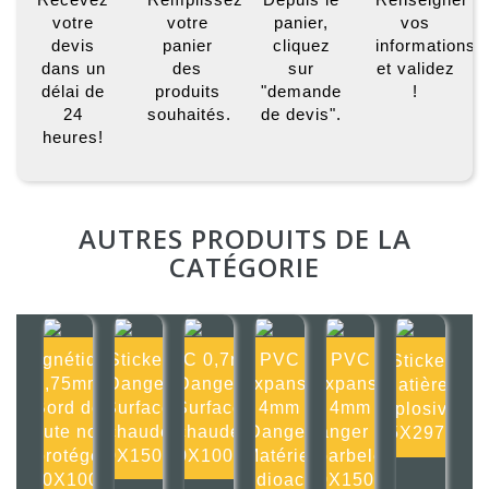
votre
votre
panier,
vos
devis
panier
cliquez
informations
dans un
des
sur
et validez
délai de
produits
"demande
!
24
souhaités.
de devis".
heures!
AUTRES PRODUITS DE LA
CATÉGORIE
Magnétique
Sticker
PVC 0,7mm
PVC
PVC
Sticker
0,75mm
Danger
Danger
Expansé
Expansé
Matières
Bord de
Surface
Surface
4mm
4mm
explosives
route non
chaude
chaude
Danger
Danger Fil
105X297mm
protégé
150X150mm
100X100mm
Matériel
barbelé
100X100m
radioactif
150X150mm