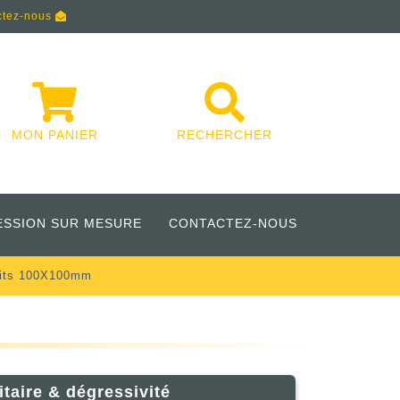
ctez-nous
MON PANIER
RECHERCHER
ESSION SUR MESURE
CONTACTEZ-NOUS
dits 100X100mm
itaire & dégressivité