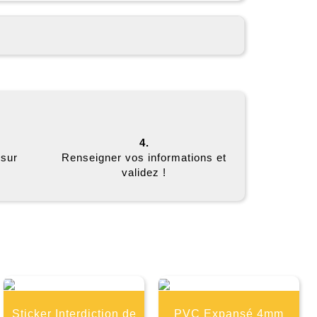
4.
 sur
Renseigner vos informations et
validez !
E
Sticker Interdiction de
PVC Expansé 4mm