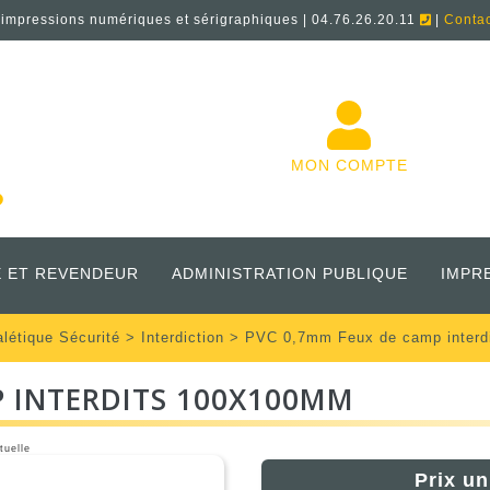
'impressions numériques et sérigraphiques | 04.76.26.20.11
|
Conta
MON COMPTE
 ET REVENDEUR
ADMINISTRATION PUBLIQUE
IMPR
alétique Sécurité
>
Interdiction
> PVC 0,7mm Feux de camp inter
P INTERDITS 100X100MM
tuelle
Prix un