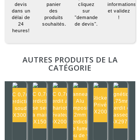
devis
panier
cliquez
informations
dans un
des
sur
et validez
délai de
produits
"demande
!
24
souhaités.
de devis".
heures!
AUTRES PRODUITS DE LA
CATÉGORIE
PVC 0,7mm
PVC 0,7mm
Panneau
Magnétique
PVC 0,7mm
Sticker
Interdiction
Interdit aux
Alu
0,75mm
Interdiction
Privé
de se serrer
chariots
composite
Interdit de
de souder
200X200mm
la main
élévateurs
2mm
s'asseoir
300X300mm
150X150mm
200X200mm
Interdiction
105X297mm
de fumer
ou de v