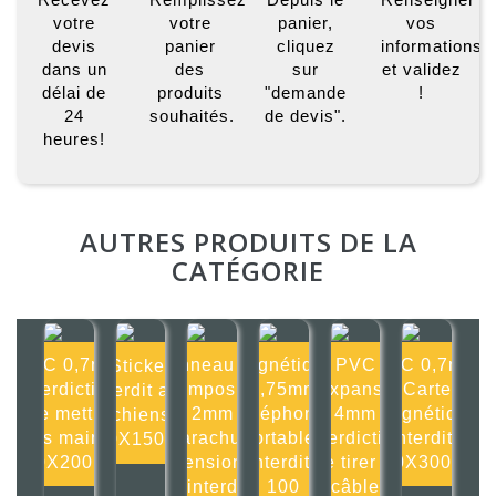
votre
votre
panier,
vos
devis
panier
cliquez
informations
dans un
des
sur
et validez
délai de
produits
"demande
!
24
souhaités.
de devis".
heures!
AUTRES PRODUITS DE LA
CATÉGORIE
PVC 0,7mm
Panneau Alu
Magnétique
PVC
PVC 0,7mm
Sticker
Interdiction
composite
0,75mm
Expansé
Carte
Interdit aux
de mettre
2mm
Téléphones
4mm
magnétique
chiens
les mains
Parachute
portables
Interdiction
interdite
150X150mm
200X200mm
ascensionnel
interdits
de tirer le
300X300mm
interd
100
câble