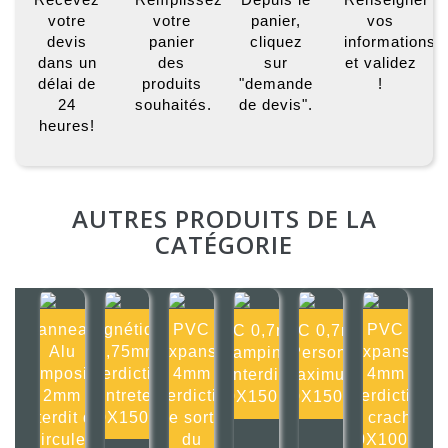
votre
votre
panier,
vos
devis
panier
cliquez
informations
dans un
des
sur
et validez
délai de
produits
"demande
!
24
souhaités.
de devis".
heures!
AUTRES PRODUITS DE LA
CATÉGORIE
Panneau
Magnétique
PVC
PVC
PVC 0,7mm
PVC 0,7mm
Alu
0,75mm
Expansé
Expansé
Camping
1 Personne
composite
Interdiction
4mm
4mm
interdit
maximum
2mm
d'entretenir
Interdiction
Interdiction
150X150mm
150X150mm
Interdit de
150X150mm
de sortir
de cracher
circuler
du
100X100mm