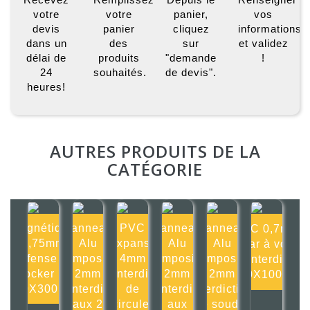
votre
votre
panier,
vos
devis
panier
cliquez
informations
dans un
des
sur
et validez
délai de
produits
"demande
!
24
souhaités.
de devis".
heures!
AUTRES PRODUITS DE LA
CATÉGORIE
Magnétique
Panneau
PVC
Panneau
Panneau
PVC 0,7mm
0,75mm
Alu
Expansé
Alu
Alu
Char à voile
Défense de
composite
4mm
composite
composite
interdit
stocker ici
2mm
Interdit
2mm
2mm
100X100mm
300X300mm
Interdit
de
Interdit
Interdiction
aux 2
circuler
aux
de souder