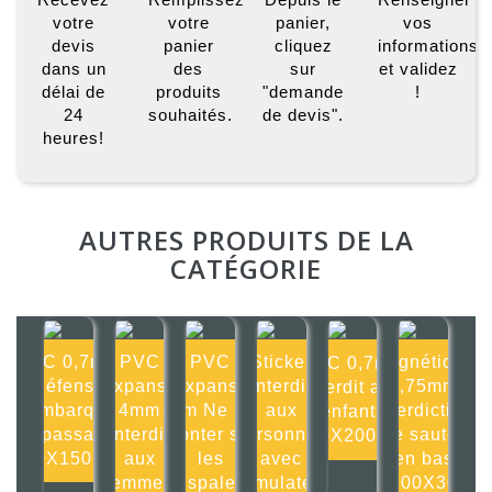
votre
votre
panier,
vos
devis
panier
cliquez
informations
dans un
des
sur
et validez
délai de
produits
"demande
!
24
souhaités.
de devis".
heures!
AUTRES PRODUITS DE LA
CATÉGORIE
PVC 0,7mm
PVC
PVC
Sticker
Magnétique
PVC 0,7mm
Défense
Expansé
Expansé
Interdit
0,75mm
Interdit aux
d'embarquer
4mm
4mm Ne pas
aux
Interdiction
enfants
un passager
Interdit
monter sur
personnes
de sauter
200X200mm
150X150mm
aux
les
avec
en bas
femmes
transpalettes
stimulateur
300X30