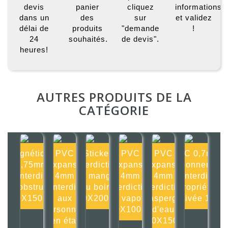
devis
panier
cliquez
informations
dans un
des
sur
et validez
délai de
produits
"demande
!
24
souhaités.
de devis".
heures!
AUTRES PRODUITS DE LA
CATÉGORIE
Magnétique
PVC
Sticker
PVC
PVC
PVC 0,7mm
0,75mm
Expansé
Interdiction
Expansé
Expansé
Stationnement
Interdit
4mm
de manger
4mm
4mm
interdit
d'obstruer
Interdit
ou boire
Interdiction
Interdiction
propriété
150X150mm
aux
200X200mm
de vapoter
d'asperger
privée 15
personnes
100X100mm
d'eau
en état
150X150m