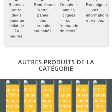
Recevez
Remplissez
Depuis le
Renseigner
votre
votre
panier,
vos
devis
panier
cliquez
informations
dans un
des
sur
et validez
délai de
produits
"demande
!
24
souhaités.
de devis".
heures!
AUTRES PRODUITS DE LA
CATÉGORIE
Magnétique
PVC 0,7mm
Panneau
PVC 0,7mm
Sticker
PVC 0,7mm
0,75mm
Danger
Alu
Danger
Danger
Danger
Danger
radiations
composite
chute
Symbole
radiations
bord de
non
2mm
d'objets
attention
non
falaise
ionisantes
Attention
150X150mm
150X150mm
ionisantes