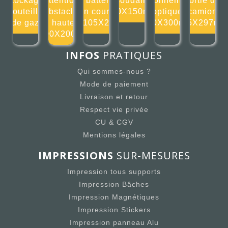
stockage
Attention
la batterie
soudain
rayonnement
sortie de
bouteille
obstacle
en cours
150X150mm
optique
camion
de gaz
en hauteur
105X2
300X300mm
105X297m
200X200m
INFOS
PRATIQUES
Qui sommes-nous ?
Mode de paiement
Livraison et retour
Respect vie privée
CU & CGV
Mentions légales
IMPRESSIONS
SUR-MESURES
Impression tous supports
Impression Bâches
Impression Magnétiques
Impression Stickers
Impression panneau Alu