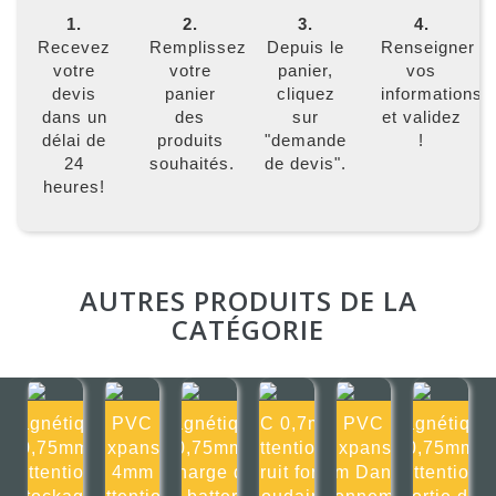
1.
2.
3.
4.
Recevez
Remplissez
Depuis le
Renseigner
votre
votre
panier,
vos
devis
panier
cliquez
informations
dans un
des
sur
et validez
délai de
produits
"demande
!
24
souhaités.
de devis".
heures!
AUTRES PRODUITS DE LA
CATÉGORIE
Magnétique
PVC
Magnétique
PVC 0,7mm
PVC
Magnétique
0,75mm
Expansé
0,75mm
Attention
Expansé
0,75mm
Attention
4mm
Charge de
bruit fort
4mm Danger
Attention