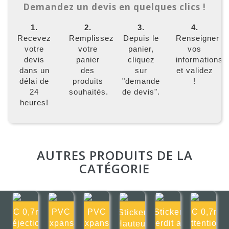
Demandez un devis en quelques clics !
1.
2.
3.
4.
Recevez
Remplissez
Depuis le
Renseigner
votre
votre
panier,
vos
devis
panier
cliquez
informations
dans un
des
sur
et validez
délai de
produits
"demande
!
24
souhaités.
de devis".
heures!
AUTRES PRODUITS DE LA
CATÉGORIE
PVC 0,7mm
PVC
PVC
Sticker
PVC 0,7mm
Sticker
Déjection
Expansé
Expansé
Interdit aux
Attention
Hauteur