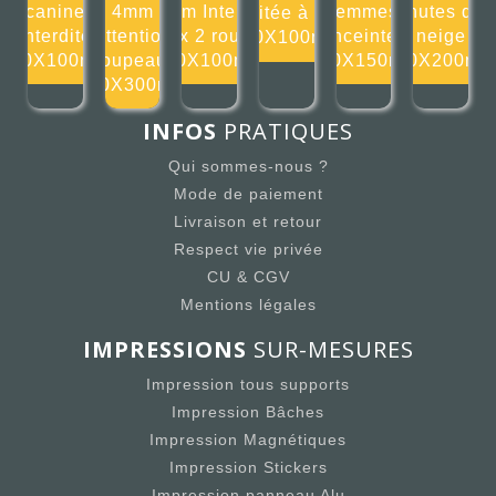
canine
4mm
4mm Interdit
femmes
chutes de
limitée à 3m
interdite
Attention
aux 2 roues
enceintes
neige
100X100mm
100X100mm
troupeaux
100X100mm
150X150mm
200X200m
300X300mm
INFOS
PRATIQUES
Qui sommes-nous ?
Mode de paiement
Livraison et retour
Respect vie privée
CU & CGV
Mentions légales
IMPRESSIONS
SUR-MESURES
Impression tous supports
Impression Bâches
Impression Magnétiques
Impression Stickers
Impression panneau Alu