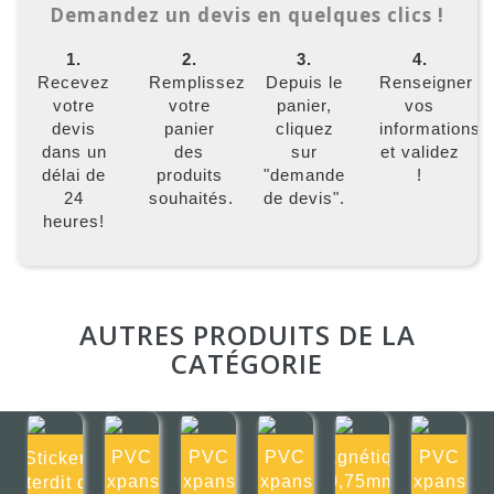
Demandez un devis en quelques clics !
1.
2.
3.
4.
Recevez
Remplissez
Depuis le
Renseigner
votre
votre
panier,
vos
devis
panier
cliquez
informations
dans un
des
sur
et validez
délai de
produits
"demande
!
24
souhaités.
de devis".
heures!
AUTRES PRODUITS DE LA
CATÉGORIE
PVC
PVC
PVC
Magnétique
PVC
Sticker
Expansé
Expansé
Expansé
0,75mm
Expansé
Interdit de