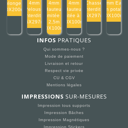
4mm
4mm
4mm
Chasse
4mm Eau
plonger
Pelouse
Hauteur
Hauteur
interdite
non potable
200X200mm
interdite
limitée à
limitée à 3m
105X297mm
100X100m
105X297mm
2,5m
100X100mm
100X100mm
INFOS
PRATIQUES
Qui sommes-nous ?
Mode de paiement
Livraison et retour
Respect vie privée
CU & CGV
Mentions légales
IMPRESSIONS
SUR-MESURES
Impression tous supports
Impression Bâches
Impression Magnétiques
Impression Stickers