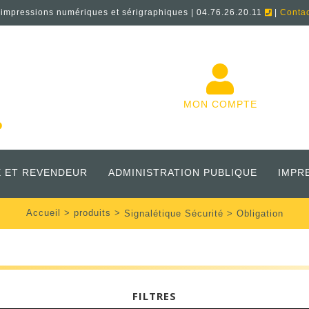
'impressions numériques et sérigraphiques | 04.76.26.20.11
|
Conta
MON COMPTE
 ET REVENDEUR
ADMINISTRATION PUBLIQUE
IMPR
Accueil
>
produits
>
Signalétique Sécurité
> Obligation
FILTRES