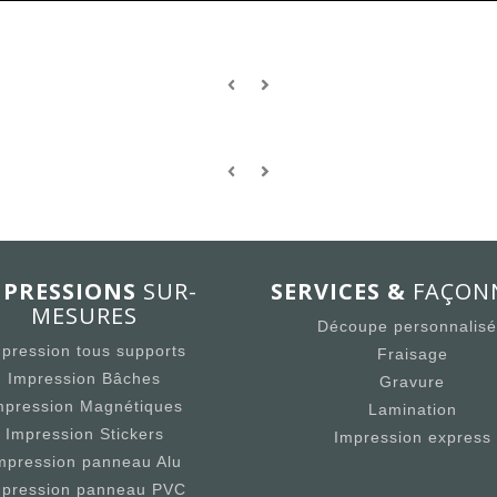
MPRESSIONS
SUR-
SERVICES &
FAÇON
MESURES
Découpe personnalis
pression tous supports
Fraisage
Impression Bâches
Gravure
mpression Magnétiques
Lamination
Impression Stickers
Impression express
mpression panneau Alu
mpression panneau PVC