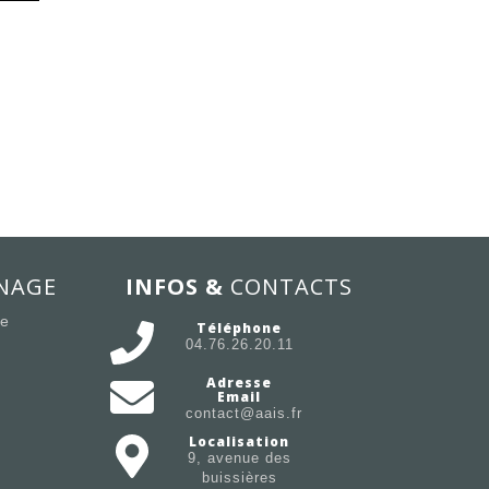
NAGE
INFOS &
CONTACTS
ée
Téléphone
04.76.26.20.11
Adresse
Email
contact@aais.fr
Localisation
9, avenue des
buissières