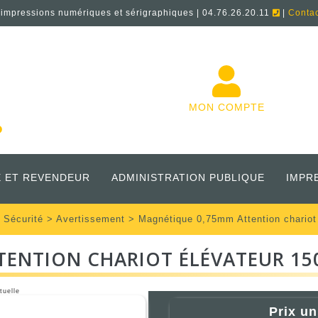
'impressions numériques et sérigraphiques | 04.76.26.20.11
|
Conta
MON COMPTE
 ET REVENDEUR
ADMINISTRATION PUBLIQUE
IMPR
 Sécurité
>
Avertissement
> Magnétique 0,75mm Attention chario
TENTION CHARIOT ÉLÉVATEUR 1
tuelle
Prix un