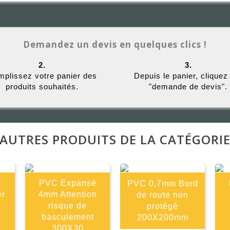
Demandez un devis en quelques clics !
2.
3.
plissez votre panier des
Depuis le panier, cliquez
produits souhaités.
"demande de devis".
AUTRES PRODUITS DE LA CATÉGORI
PVC Expansé
PVC 0,7mm Bord
er
4mm Attention
de route non
risque de
protégé
basculement
200X200mm
300X30