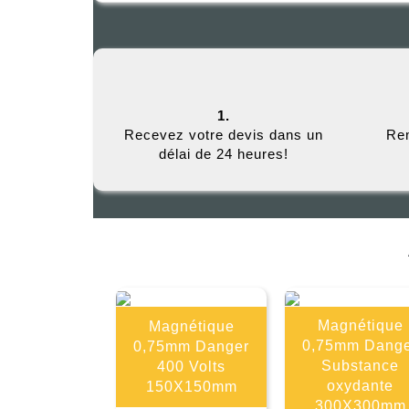
1.
Recevez votre devis dans un
Rem
délai de 24 heures!
Magnétique
Magnétique
0,75mm Dang
0,75mm Danger
Substance
400 Volts
oxydante
150X150mm
300X300mm