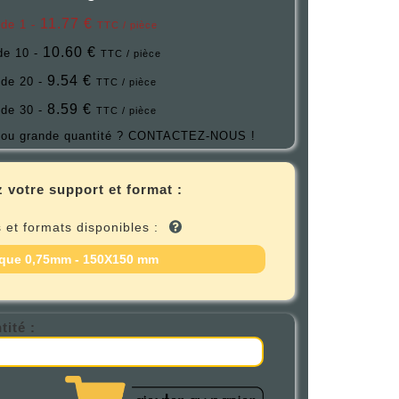
11.77 €
 de 1 -
TTC / pièce
10.60 €
 de 10 -
TTC / pièce
9.54 €
 de 20 -
TTC / pièce
8.59 €
 de 30 -
TTC / pièce
ou grande quantité ?
CONTACTEZ-NOUS !
 votre support et format :
 et formats disponibles :
que 0,75mm - 150X150 mm
tité :