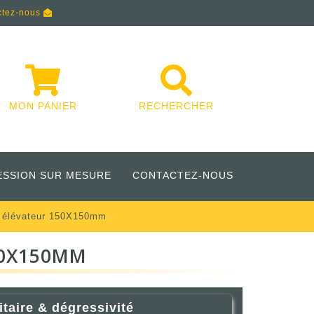
ctez-nous
MON PANIER
RECHERCHER
ESSION SUR MESURE
CONTACTEZ-NOUS
t élévateur 150X150mm
50X150MM
itaire & dégressivité