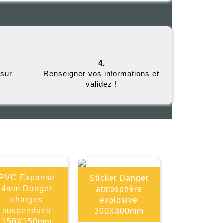
4.
 sur
Renseigner vos informations et
validez !
E
PVC Expansé
Sticker Danger
4mm Danger
atmosphère
charges
explosive
suspendues
300X300mm
150X150mm