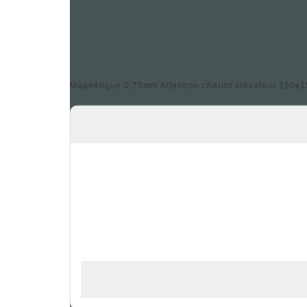
Référence produit : SSAM15X15-20944
Magnétique 0,75mm Attention chariot élévateur 150x1