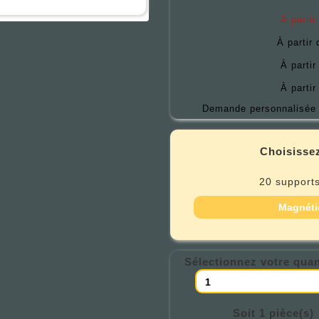
À partir
À partir
À partir
À partir
Demande personnalisée 
Choisissez
20 supports
Magnéti
Sélectionnez votre quan
Soit 1 pièce(s)