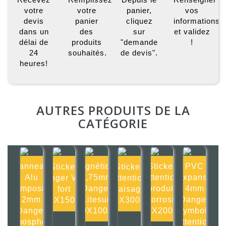
votre
votre
panier,
vos
devis
panier
cliquez
informations
dans un
des
sur
et validez
délai de
produits
"demande
!
24
souhaités.
de devis".
heures!
AUTRES PRODUITS DE LA
CATÉGORIE
Panneau
Magnétique
Sticker
PVC
Sticker
Sticker
Alu
0,75mm
Attention
Expansé
Danger Vent
Attention
composite
Danger
produit
4mm
fort
fraisage
2mm
Kitesurf
corrosif
Danger
150X150mm
300X300mm
Danger
100X100mm
200X200mm
Symbole
atmosphère
attention