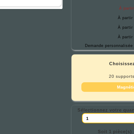
À parti
À partir
À partir
À partir
Demande personnalisée 
Choisissez
20 supports
Magnéti
Sélectionnez votre quan
Soit 1 pièce(s)