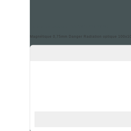
Référence produit : SSAM10X10-20903
Magnétique 0,75mm Danger Radiation optique 100x100