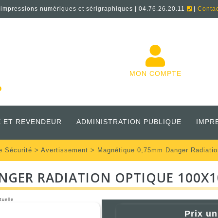
'impressions numériques et sérigraphiques | 04.76.26.20.11
|
Conta
MON COMPTE
 ET REVENDEUR
ADMINISTRATION PUBLIQUE
IMPR
e Sécurité
>
Avertissement
> Magnétique 0,75mm Danger Radiati
NGER RADIATION OPTIQUE 100X
tuelle
Prix un