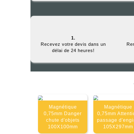
1.
Recevez votre devis dans un
Rem
délai de 24 heures!
Magnétique
Magnétique
0,75mm Danger
0,75mm Attenti
chute d'objets
passage d'engi
100X100mm
105X297mm