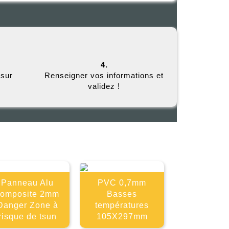
4.
 sur
Renseigner vos informations et
validez !
E
Panneau Alu
PVC 0,7mm
composite 2mm
Basses
Danger Zone à
températures
risque de tsun
105X297mm