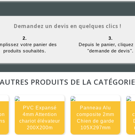
Demandez un devis en quelques clics !
2.
3.
plissez votre panier des
Depuis le panier, cliquez
produits souhaités.
"demande de devis".
AUTRES PRODUITS DE LA CATÉGORI
PVC Expansé
Panneau Alu
on
4mm Attention
composite 2mm
ns
chariot élévateur
Chien de garde
200X200m
105X297mm