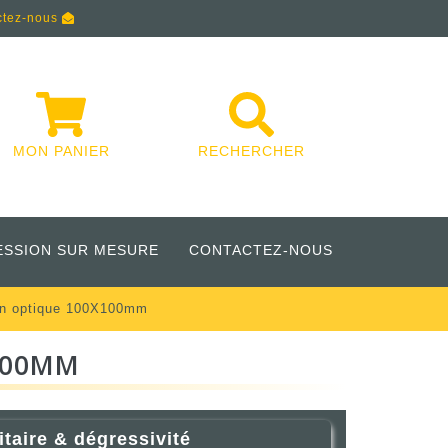
ctez-nous
MON PANIER
RECHERCHER
ESSION SUR MESURE
CONTACTEZ-NOUS
on optique 100X100mm
100MM
itaire & dégressivité