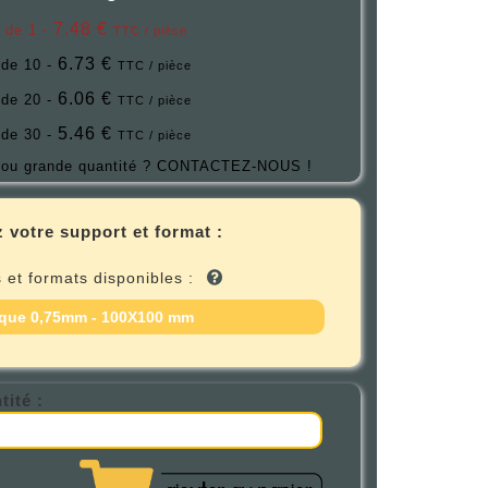
7.48 €
r de 1 -
TTC / pièce
6.73 €
 de 10 -
TTC / pièce
6.06 €
 de 20 -
TTC / pièce
5.46 €
 de 30 -
TTC / pièce
ou grande quantité ?
CONTACTEZ-NOUS !
 votre support et format :
 et formats disponibles :
que 0,75mm - 100X100 mm
tité :