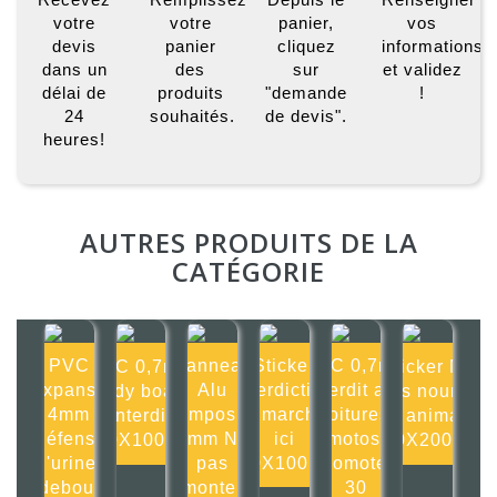
votre
votre
panier,
vos
devis
panier
cliquez
informations
dans un
des
sur
et validez
délai de
produits
"demande
!
24
souhaités.
de devis".
heures!
AUTRES PRODUITS DE LA
CATÉGORIE
PVC
Panneau
Sticker
PVC 0,7mm
PVC 0,7mm
Sticker Ne
Expansé
Alu
Interdiction
Interdit aux
Body board
pas nourrir
4mm
composite
de marcher
voitures,
interdit
les animaux
Défense
2mm Ne
ici
motos,
100X100mm
200X200mm
d'uriner
pas
100X100mm
cyclomoteurs
debout
monter
30