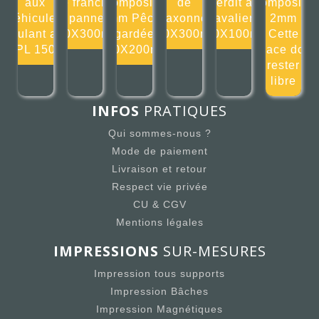
aux
de franchir
composite
de
Interdit aux
composite
véhicules
ce panneau
2mm Pêche
klaxonner
cavaliers
2mm
roulant au
300X300mm
gardée
300X300mm
100X100mm
Cette
GPL 150X
200X200mm
place doit
rester
libre
INFOS
PRATIQUES
Qui sommes-nous ?
Mode de paiement
Livraison et retour
Respect vie privée
CU & CGV
Mentions légales
IMPRESSIONS
SUR-MESURES
Impression tous supports
Impression Bâches
Impression Magnétiques