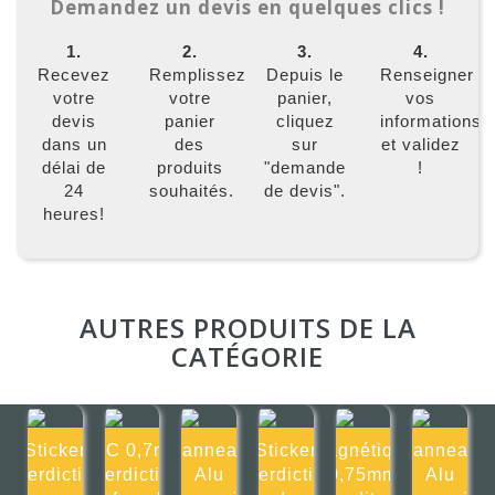
Demandez un devis en quelques clics !
1.
2.
3.
4.
Recevez
Remplissez
Depuis le
Renseigner
votre
votre
panier,
vos
devis
panier
cliquez
informations
dans un
des
sur
et validez
délai de
produits
"demande
!
24
souhaités.
de devis".
heures!
AUTRES PRODUITS DE LA
CATÉGORIE
Sticker
PVC 0,7mm
Panneau
Sticker
Magnétique
Panneau
Interdiction
Interdiction
Alu
Interdiction
0,75mm
Alu