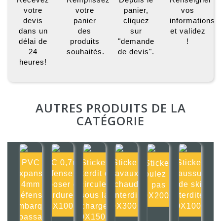
votre
votre
panier,
vos
devis
panier
cliquez
informations
dans un
des
sur
et validez
délai de
produits
"demande
!
24
souhaités.
de devis".
heures!
AUTRES PRODUITS DE LA
CATÉGORIE
PVC
PVC 0,7mm
Sticker
Sticker
Sticker
Sticker
Expansé
Défense de
Interdit de
Travaux à
Chaussures
Roulez au
4mm
déposer des
circuler
chaud
de ski
pas
Défense
ordures
sous la
interdit
interdites
200X200mm
d'embarquer
100X100mm
charge
300X300mm
100X100mm
un passager
150X150mm