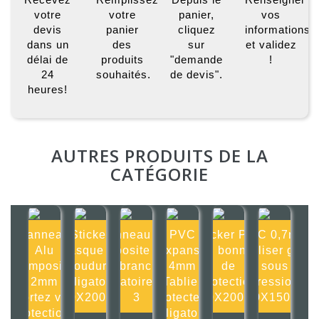
votre
votre
panier,
vos
devis
panier
cliquez
informations
dans un
des
sur
et validez
délai de
produits
"demande
!
24
souhaités.
de devis".
heures!
AUTRES PRODUITS DE LA
CATÉGORIE
Panneau
Sticker
Panneau Alu
PVC
Sticker Port
PVC 0,7mm
Alu
Masque de
composite 2mm
Expansé
du bonnet
Utiliser gaz
composite
soudure
Débrancher
4mm
de
sous
2mm
obligatoire
obligatoirement
Tablier
protection
pression
Portez vos
200X200mm
3
protecteur
200X200mm
150X150mm
protections
obligatoire