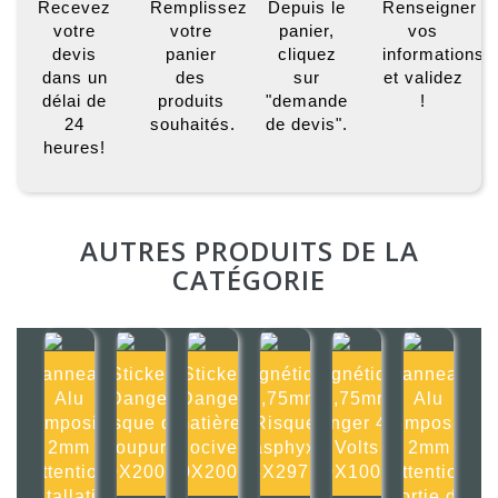
Recevez
Remplissez
Depuis le
Renseigner
votre
votre
panier,
vos
devis
panier
cliquez
informations
dans un
des
sur
et validez
délai de
produits
"demande
!
24
souhaités.
de devis".
heures!
AUTRES PRODUITS DE LA
CATÉGORIE
Panneau
Sticker
Sticker
Magnétique
Magnétique
Panneau
Alu
Danger
Danger
0,75mm
0,75mm
Alu
composite
risque de
matières
Risque
Danger 400
composite
2mm
coupure
nocives
d'asphyxie
Volts
2mm
Attention
200X200mm
200X200mm
105X297mm
100X100mm
Attention
installation
sortie de