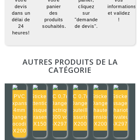
devis
panier
cliquez
informations
dans un
des
sur
et validez
délai de
produits
"demande
!
24
souhaités.
de devis".
heures!
AUTRES PRODUITS DE LA
CATÉGORIE
PVC
Sticker
PVC 0,7mm
PVC 0,7mm
Sticker
Sticker
Expansé
Attention
Danger
Danger
Danger
Passage de
4mm
risque
électrique
bouteille
haute
chariots
Danger
d'écrasement
11000 volts
pressurisée
tension
élévateurs
crocodile
150X150mm
105X297mm
200X200mm
200X200mm
105X297mm
200X200mm