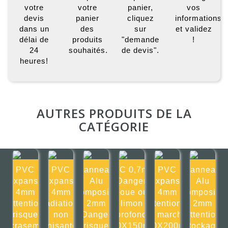
votre
votre
panier,
vos
devis
panier
cliquez
informations
dans un
des
sur
et validez
délai de
produits
"demande
!
24
souhaités.
de devis".
heures!
AUTRES PRODUITS DE LA
CATÉGORIE
PVC
PVC
Panneau
PVC 0,7mm
PVC
Panneau
Expansé
Expansé
Alu
Danger
Expansé
Alu
4mm
4mm
composite
boue ou
4mm
composite
Attention
Radiations
2mm
limon
Attention à
2mm
risque
non
Danger
profond
la marche
Attention
d'écrasement
ionisantes
risque
150X150mm
200X200mm
stockage