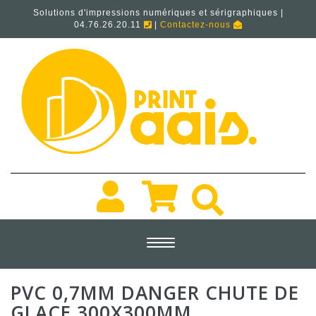
Solutions d'impressions numériques et sérigraphiques |
04.76.26.20.11
|
Contactez-nous
Toggle
navigation
PVC 0,7MM DANGER CHUTE DE
GLACE 300X300MM