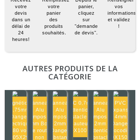
votre
votre
panier,
vos
devis
panier
cliquez
informations
dans un
des
sur
et validez
délai de
produits
"demande
!
24
souhaités.
de devis".
heures!
AUTRES PRODUITS DE LA
CATÉGORIE
Magnétique
Panneau
Panneau
PVC 0,7mm
Panneau
PVC
0,75mm
Alu
Alu
Attention
Alu
Expansé
Danger
composite
composite
obstacle en
composite
4mm
électrique
2mm Bord
2mm
hauteur
2mm
Danger
2380 volts
de route
Danger
100X100mm
Attention
crocodile
105X29
non
Substance
obstacle
150X150mm