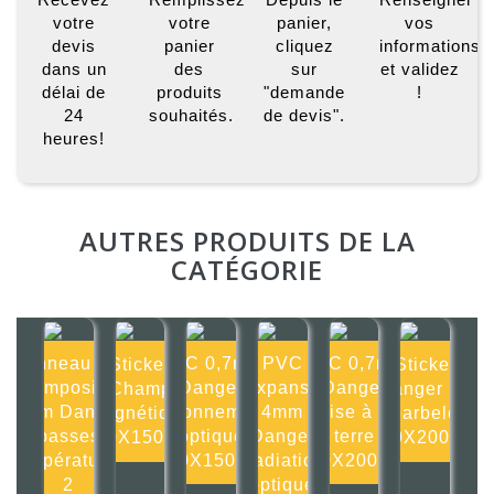
votre
votre
panier,
vos
devis
panier
cliquez
informations
dans un
des
sur
et validez
délai de
produits
"demande
!
24
souhaités.
de devis".
heures!
AUTRES PRODUITS DE LA
CATÉGORIE
Panneau Alu
PVC 0,7mm
PVC
PVC 0,7mm
Sticker
Sticker
composite
Danger
Expansé
Danger
Champ
Danger Fil
2mm Danger
rayonnement
4mm
mise à la
magnétique
barbelé
basses
optique
Danger
terre
150X150mm
200X200mm
températures
150X150mm
Radiation
200X200mm
2
optique