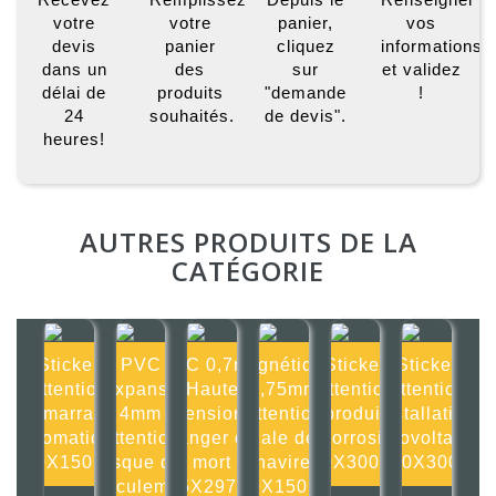
votre
votre
panier,
vos
devis
panier
cliquez
informations
dans un
des
sur
et validez
délai de
produits
"demande
!
24
souhaités.
de devis".
heures!
AUTRES PRODUITS DE LA
CATÉGORIE
Sticker
PVC
PVC 0,7mm
Magnétique
Sticker
Sticker
Attention
Expansé
Haute
0,75mm
Attention
Attention
démarrage
4mm
tension
Attention
produit
installation
automatique
Attention
danger de
cale de
corrosif
photovoltaïque
150X150mm
risque de
mort
navire
300X300mm
300X300m
basculement
105X297mm
150X150mm