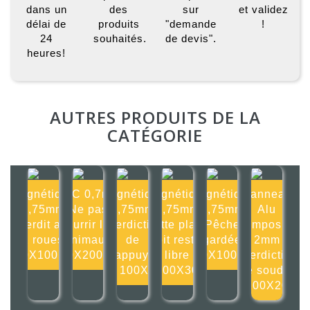
dans un
des
sur
et validez
délai de
produits
"demande
!
24
souhaités.
de devis".
heures!
AUTRES PRODUITS DE LA
CATÉGORIE
Magnétique
PVC 0,7mm
Magnétique
Magnétique
Magnétique
Panneau
0,75mm
Ne pas
0,75mm
0,75mm
0,75mm
Alu
Interdit aux
nourrir les
Interdiction
Cette place
Pêche
composite
2 roues
animaux
de
doit rester
gardée
2mm
100X100mm
200X200mm
s'appuyer
libre
100X100mm
Interdiction
ici 100X10
300X30
de souder
200X20