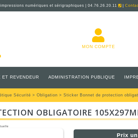
'impressions numériques et sérigraphiques | 04.76.26.20.11
|
Conta
MON COMPTE
 ET REVENDEUR
ADMINISTRATION PUBLIQUE
IMPR
étique Sécurité
>
Obligation
> Sticker Bonnet de protection oblig
TECTION OBLIGATOIRE 105X297
tuelle
Prix un