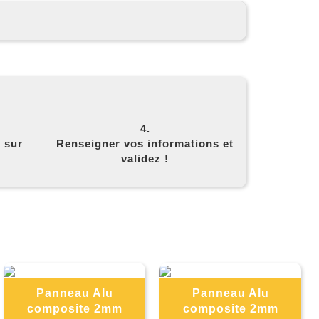
4.
z sur
Renseigner vos informations et
validez !
E
Panneau Alu
Panneau Alu
composite 2mm
composite 2mm