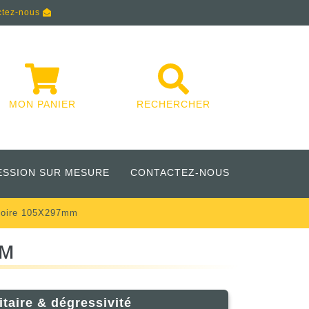
ctez-nous
MON PANIER
RECHERCHER
ESSION SUR MESURE
CONTACTEZ-NOUS
atoire 105X297mm
MM
itaire & dégressivité