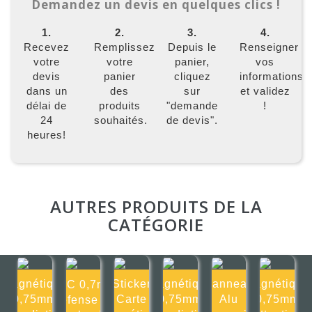
Demandez un devis en quelques clics !
1.
2.
3.
4.
Recevez
Remplissez
Depuis le
Renseigner
votre
votre
panier,
vos
devis
panier
cliquez
informations
dans un
des
sur
et validez
délai de
produits
"demande
!
24
souhaités.
de devis".
heures!
AUTRES PRODUITS DE LA
CATÉGORIE
Magnétique
Sticker
Magnétique
Panneau
Magnétique
PVC 0,7mm
0,75mm
Carte
0,75mm
Alu
0,75mm
Défense de