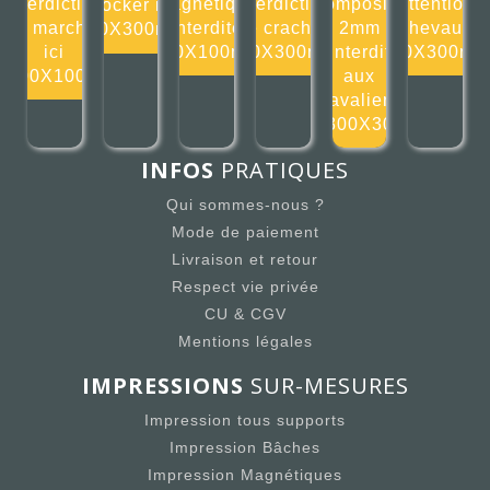
Interdiction
magnétique
Interdiction
composite
Attention
stocker ici
de marcher
interdite
de cracher
2mm
chevaux
300X300mm
ici
100X100mm
300X300mm
Interdit
300X300m
100X100m
aux
cavaliers
300X30
INFOS
PRATIQUES
Qui sommes-nous ?
Mode de paiement
Livraison et retour
Respect vie privée
CU & CGV
Mentions légales
IMPRESSIONS
SUR-MESURES
Impression tous supports
Impression Bâches
Impression Magnétiques