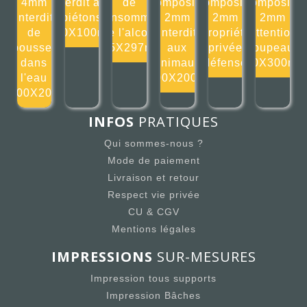
4mm
Interdit aux
de
composite
composite
composite
Interdit
piétons
consommer
2mm
2mm
2mm
de
100X100mm
de l'alcool
Interdit
Propriété
Attention
pousser
105X297mm
aux
privée
troupeaux
dans
animaux
défense
300X300m
l'eau
200X200m
200X200
INFOS
PRATIQUES
Qui sommes-nous ?
Mode de paiement
Livraison et retour
Respect vie privée
CU & CGV
Mentions légales
IMPRESSIONS
SUR-MESURES
Impression tous supports
Impression Bâches