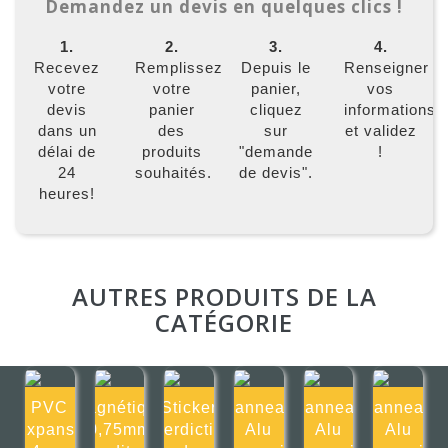
Demandez un devis en quelques clics !
1.
2.
3.
4.
Recevez
Remplissez
Depuis le
Renseigner
votre
votre
panier,
vos
devis
panier
cliquez
informations
dans un
des
sur
et validez
délai de
produits
"demande
!
24
souhaités.
de devis".
heures!
AUTRES PRODUITS DE LA
CATÉGORIE
PVC
Magnétique
Sticker
Panneau
Panneau
Panneau
Expansé
0,75mm
Interdiction
Alu
Alu
Alu