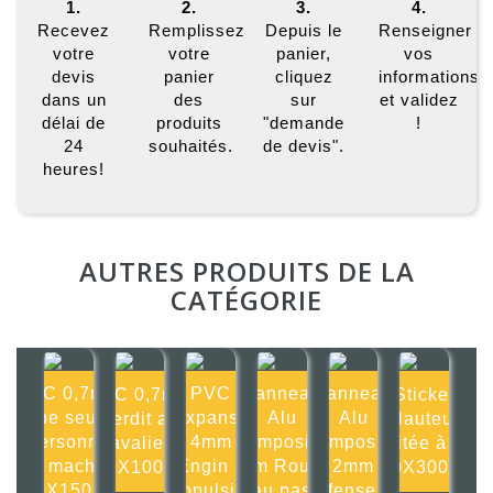
1.
2.
3.
4.
Recevez
Remplissez
Depuis le
Renseigner
votre
votre
panier,
vos
devis
panier
cliquez
informations
dans un
des
sur
et validez
délai de
produits
"demande
!
24
souhaités.
de devis".
heures!
AUTRES PRODUITS DE LA
CATÉGORIE
PVC 0,7mm
PVC
Panneau
Panneau
PVC 0,7mm
Sticker
Une seule
Expansé
Alu
Alu
Interdit aux
Hauteur
personne
4mm
composite
composite
cavaliers
limitée à 3m
par machine
Engin à
2mm Roulez
2mm
100X100mm
300X300mm
150X150mm
propulsion
au pas
Défense de