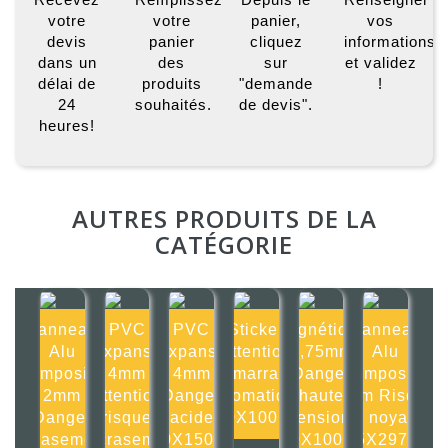
votre
votre
panier,
vos
devis
panier
cliquez
informations
dans un
des
sur
et validez
délai de
produits
"demande
!
24
souhaités.
de devis".
heures!
AUTRES PRODUITS DE LA
CATÉGORIE
Panneau
PVC
PVC
Sticker
Magnétique
Panneau
Alu
Expansé
Expansé
Attention
0,75mm
Alu
composite
4mm
4mm
démarrage
Danger
composite
2mm
Attention
Danger
automatique
haute
2mm Risque
Danger
risque
acide
100X100mm
tension
de noyade
écrasement
d'écrasement
150X150mm
100X100mm
105X297mm