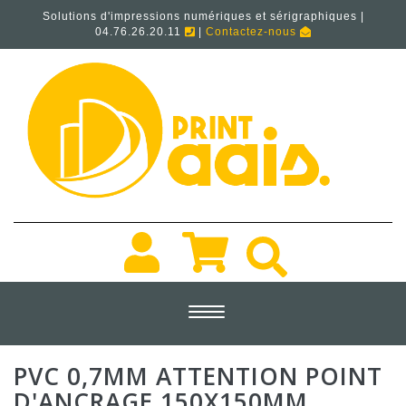
Solutions d'impressions numériques et sérigraphiques |
04.76.26.20.11
|
Contactez-nous
Toggle
navigation
PVC 0,7MM ATTENTION POINT
D'ANCRAGE 150X150MM