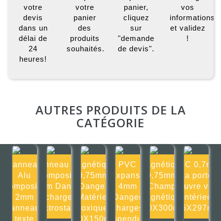
votre
votre
panier,
vos
devis
panier
cliquez
informations
dans un
des
sur
et validez
délai de
produits
"demande
!
24
souhaités.
de devis".
heures!
AUTRES PRODUITS DE LA
CATÉGORIE
Panneau
Panneau Alu
Magnétique
PVC
Magnétique
PVC 0,7mm
Alu
composite
0,75mm
Expansé
0,75mm
La porte
composite
2mm Danger
Danger
4mm
Champ
s'ouvre vers
2mm
charge
Matériel
Danger
magnétique
l'intérieur
Panneaux
électrostatiqu
toxique
charges
300X300mm
105X297m
texte
150X150mm
suspendues