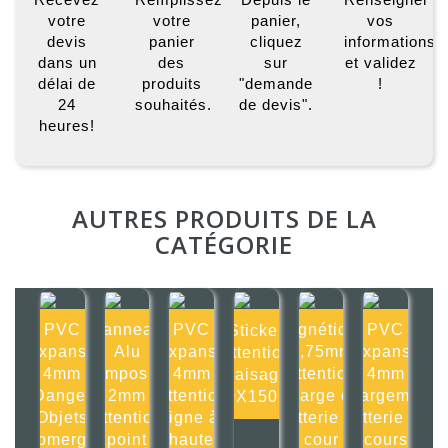
votre
votre
panier,
vos
devis
panier
cliquez
informations
dans un
des
sur
et validez
délai de
produits
"demande
!
24
souhaités.
de devis".
heures!
AUTRES PRODUITS DE LA
CATÉGORIE
PVC
Panneau
PVC
Magnétique
PVC
Sticker
Expansé
Alu
Expansé
0,75mm
Expansé
Attention
4mm
composite
4mm
Attention
4mm
fraisage
Danger
2mm
Attention
charge de
Chargement
150X150mm
Objets
Attention
ligne à
batterie en
batterie en
submergés
point
haute
cour
cours