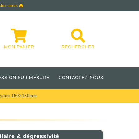
ctez-nous
MON PANIER
RECHERCHER
ESSION SUR MESURE
CONTACTEZ-NOUS
oyade 150X150mm
itaire & dégressivité