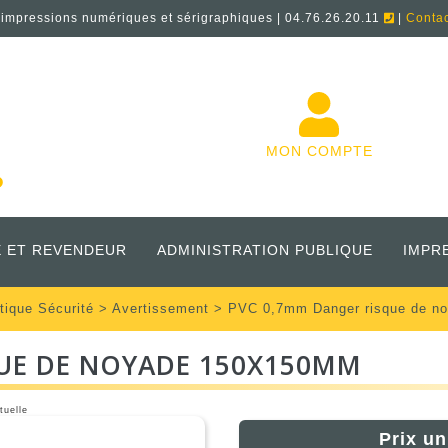
'impressions numériques et sérigraphiques | 04.76.26.20.11
|
Conta
MON COMPTE
 ET REVENDEUR
ADMINISTRATION PUBLIQUE
IMPR
tique Sécurité
>
Avertissement
> PVC 0,7mm Danger risque de n
UE DE NOYADE 150X150MM
tuelle
Prix un