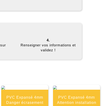
4.
 sur
Renseigner vos informations et
validez !
E
PVC Expansé 4mm
PVC Expansé 4mm
Danger écrasement
Attention installation