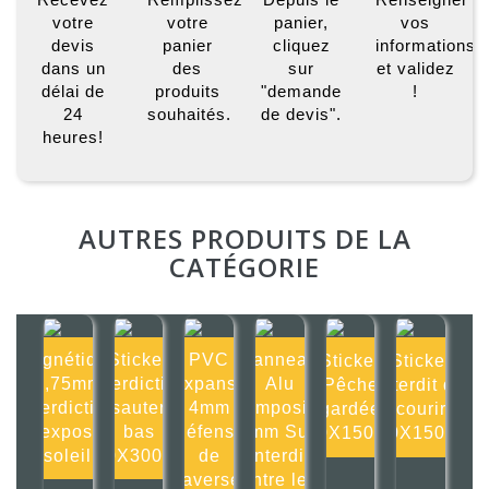
votre
votre
panier,
vos
devis
panier
cliquez
informations
dans un
des
sur
et validez
délai de
produits
"demande
!
24
souhaités.
de devis".
heures!
AUTRES PRODUITS DE LA
CATÉGORIE
Magnétique
Sticker
PVC
Panneau
Sticker
Sticker
0,75mm
Interdiction
Expansé
Alu
Pêche
Interdit de
Interdiction
de sauter en
4mm
composite
gardée
courir
d'exposer
bas
Défense
2mm Surf
150X150mm
150X150mm
au soleil ou
300X300mm
de
interdit
traverser
entre les