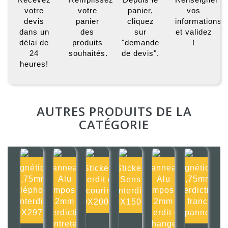
votre
votre
panier,
vos
devis
panier
cliquez
informations
dans un
des
sur
et validez
délai de
produits
"demande
!
24
souhaités.
de devis".
heures!
AUTRES PRODUITS DE LA
CATÉGORIE
Magnétique
Panneau
Panneau
Magnétique
Sticker
Sticker
0,75mm
Alu
Alu
0,75mm
Interdit de
Sens
Téléphone
composite
composite
Interdiction
courir
interdit
interdit
2mm
2mm
de franchir
200X200mm
150X150mm
105X297mm
Interdiction
Interdit de
ce panneau
d'entretenir
changer