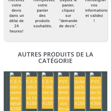
votre
votre
panier,
vos
devis
panier
cliquez
informations
dans un
des
sur
et validez
délai de
produits
"demande
!
24
souhaités.
de devis".
heures!
AUTRES PRODUITS DE LA
CATÉGORIE
PVC 0,7mm
PVC 0,7mm
PVC 0,7mm
PVC
Sticker
PVC
Interdit aux
Interdiction
Surf interdit
Expansé
Parachute
Expansé
personnes
de sauter
entre les
4mm
ascensionnel
4mm Surf
avec
dans l'eau
drapeaux
Interdiction
interdit
interdit
implant
100X100mm
150X150mm
aux
150X150mm
300X300mm
200X200mm
véhicules