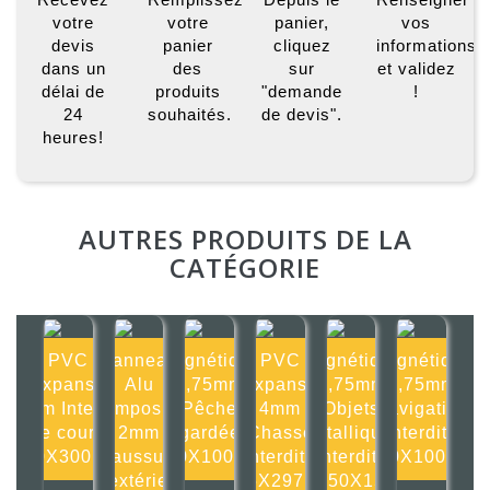
votre
votre
panier,
vos
devis
panier
cliquez
informations
dans un
des
sur
et validez
délai de
produits
"demande
!
24
souhaités.
de devis".
heures!
AUTRES PRODUITS DE LA
CATÉGORIE
PVC
Panneau
Magnétique
PVC
Magnétique
Magnétique
Expansé
Alu
0,75mm
Expansé
0,75mm
0,75mm
4mm Interdit
composite
Pêche
4mm
Objets
Navigation
de courir
2mm
gardée
Chasse
métalliques
interdite
300X300mm
Chaussures
100X100mm
interdite
interdits
100X100mm
d'extérieur
105X297mm
150X15