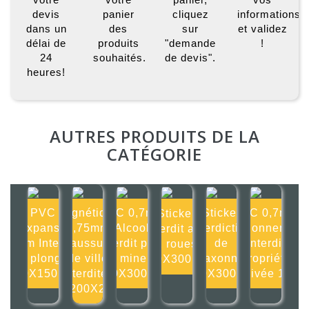
devis
panier
cliquez
informations
dans un
des
sur
et validez
délai de
produits
"demande
!
24
souhaités.
de devis".
heures!
AUTRES PRODUITS DE LA
CATÉGORIE
PVC
Magnétique
PVC 0,7mm
Sticker
PVC 0,7mm
Sticker
Expansé
0,75mm
Alcool
Interdiction
Stationnement
Interdit aux
4mm Interdit
Chaussures
interdit pour
de
interdit
2 roues
de plonger
de ville
les mineurs
klaxonner
propriété
300X300mm
150X150mm
interdites
300X300mm
300X300mm
privée 15
200X2