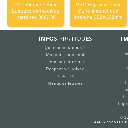
PVC Expansé 4mm
PVC Expansé 4mm
Lunettes connectées
Carte magnétique
interdites 300X30
interdite 200X200mm
INFOS
PRATIQUES
I
Qui sommes-nous ?
Im
Mode de paiement
Livraison et retour
I
Respect vie privée
CU & CGV
I
Mentions légales
I
Im
Impr
© 20
AAIS - print-aais.