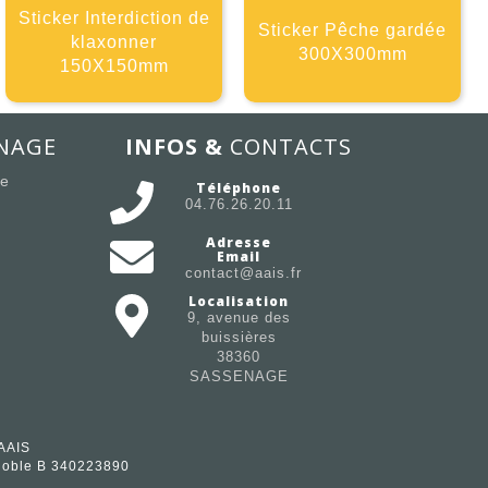
Sticker Interdiction de
Sticker Pêche gardée
klaxonner
300X300mm
150X150mm
NAGE
INFOS &
CONTACTS
ée
Téléphone
04.76.26.20.11
Adresse
Email
contact@aais.fr
Localisation
9, avenue des
buissières
38360
SASSENAGE
 AAIS
renoble B 340223890