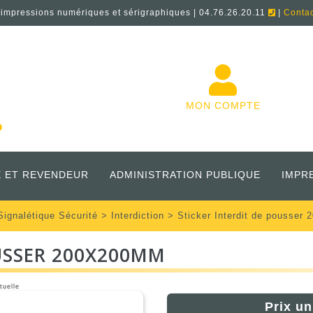
'impressions numériques et sérigraphiques | 04.76.26.20.11
|
Conta
MON COMPTE
 ET REVENDEUR
ADMINISTRATION PUBLIQUE
IMPR
Signalétique Sécurité
>
Interdiction
> Sticker Interdit de pousser
OUSSER 200X200MM
tuelle
Prix un