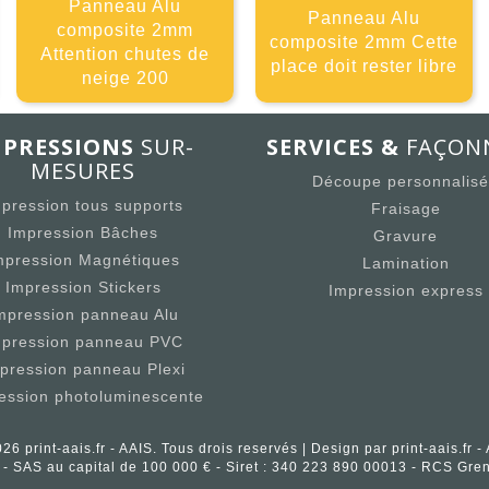
Panneau Alu
Panneau Alu
composite 2mm
composite 2mm Cette
Attention chutes de
place doit rester libre
neige 200
MPRESSIONS
SUR-
SERVICES &
FAÇON
MESURES
Découpe personnalis
pression tous supports
Fraisage
Impression Bâches
Gravure
mpression Magnétiques
Lamination
Impression Stickers
Impression express
mpression panneau Alu
mpression panneau PVC
pression panneau Plexi
ession photoluminescente
26 print-aais.fr - AAIS. Tous drois reservés | Design par print-aais.fr -
fr - SAS au capital de 100 000 € - Siret : 340 223 890 00013 - RCS G